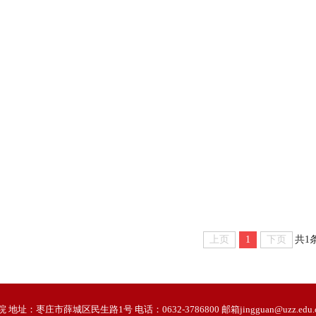
上页
1
下页
共1
：枣庄市薛城区民生路1号 电话：0632-3786800 邮箱jingguan@uzz.edu.