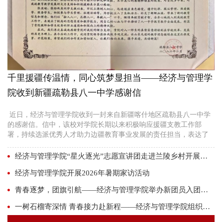
千里援疆传温情，同心筑梦显担当——经济与管理学
院收到新疆疏勒县八一中学感谢信
近日，经济与管理学院收到一封来自新疆喀什地区疏勒县八一中学
的感谢信。信中，该校对学院长期以来积极响应援疆支教工作部
署，持续选派优秀人才助力边疆教育事业发展的责任担当，表达了
由衷感谢与高度赞誉。 近年来，在新时代党的治疆方略指引下，经
济与管理学院深入贯彻落实文化润疆伟大使命。今年，学院选派张
经济与管理学院“星火逐光”志愿宣讲团走进兰陵乡村开展科普宣传活动
亚瑜、张彤等优秀大学生奔赴八一中学进行援疆工作，她们牢记立
经济与管理学院开展2026年暑期家访活动
德树人初心，迅速适应角色转变，严守纪律、服从管理...
青春逐梦，团旗引航——经济与管理学院举办新团员入团仪式
一树石榴寄深情 青春接力赴新程——经济与管理学院组织开展2026届毕业生石榴树认养活动